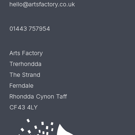
hello@artsfactory.co.uk
01443 757954
Arts Factory
Trerhondda
The Strand
Ferndale
Rhondda Cynon Taff
CF43 4LY